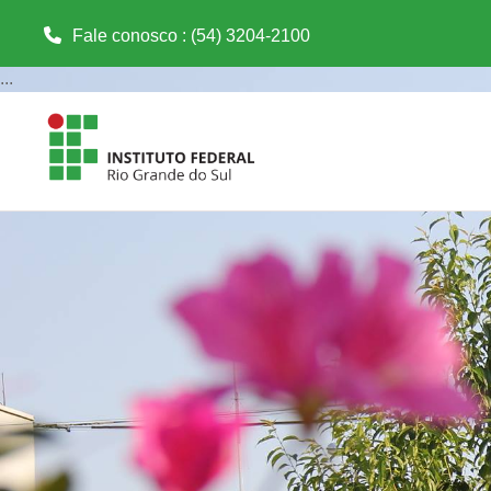
Fale conosco : (54) 3204-2100
Ir para o conteúdo principal
...